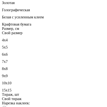
Золотая
Голографическая
Белая с усиленным клеем
Крафтовая бумага
Размер, см
Свой размер
4
x
4
5
x
5
6
x
6
7
x
7
8
x
8
9
x
9
10
x
10
15
x
15
Тираж, шт
Свой тираж
Нарезка наклеек: