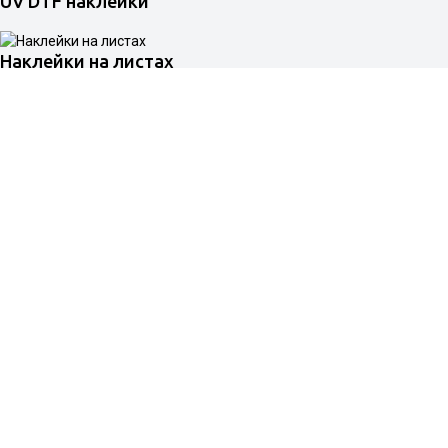
UV DTF наклейки
Наклейки на листах
Термонаклейки на одежду
Наклейки буквы
Заливные наклейки
Фигурные наклейки
Гарантийные пломбы, стикеры, наклейки
Напольные наклейки